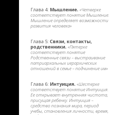
Глава 4:
Мышление.
«Четверке
соответствует понятие Мышление.
Мышление определяет возможности
развития человека»
Глава 5:
Связи, контакты,
родственники.
«Пятерке
соответствует понятие
Родственные связи – выстраивание
патриархальных иерархических
отношений в семье – подчинение им»
Глава 6:
Интуиция.
«Шестерке
соответствует понятие Интуиция.
Ее открывает внутренняя чистота,
присущая ребенку. Интуиция –
средство познания мира, период
учебы, становления личности, время,