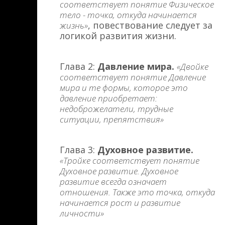
соответствует понятие Физическое
тело - точка, откуда начинается
, повествование следует за
жизнь»
логикой развития жизни.
Глава 2:
Давление мира.
«Двойке
соответствует понятие Давление
мира и те формы, которое это
давление приобретает:
недоброжелатели, трудные
ситуации, препятствия»
Глава 3:
Духовное развитие.
«Тройке соответствует понятие
Духовное развитие. Духовное
развитие всегда означает
отношения. Также это точка, откуда
начинается рост и развитие
личности»