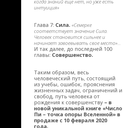
когда знаний еще нет, но уже есть
интуиция»
Глава 7:
Сила.
«Семерке
соответствует значение Сила.
Человек становится сильнее и
начинает завоевывать свое место»...
И так далее, до последней 100
главы:
Совершенство.
Таким образом, весь
человеческий путь, состоящий
из учебы, ошибок, прояснения
жизненных задач, ограничений и
свобод, путь человека от
рождения к совершенству
– в
новой уникальной книге «Число
Пи – точка опоры Вселенной» в
продаже с 10 февраля 2020
года.