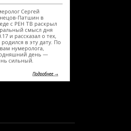
меролог Сергей
знецов-Патшин в
еде с РЕН ТВ раскрыл
кральный смысл дня
0.17 и рассказал о тех,
 родился в эту дату. По
вам нумеролога,
годняшний день —
ень сильный.
Подробнее