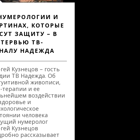
НУМЕРОЛОГИИ И
РТИНАХ, КОТОРЫЕ
СУТ ЗАЩИТУ – В
ТЕРВЬЮ ТВ-
НАЛУ НАДЕЖДА
гей Кузнецов – гость
дии ТВ Надежда. Об
туитивной живописи,
-терапии и ее
льнейшем воздействии
здоровье и
хологическое
тоянии человека
дущий нумеролог
гей Кузнецов
дробно рассказывает