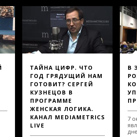
Й
ТАЙНА ЦИФР. ЧТО
В 
ГОД ГРЯДУЩИЙ НАМ
РО
ГОТОВИТ? СЕРГЕЙ
КО
КУЗНЕЦОВ В
УП
ПРОГРАММЕ
ПР
ЖЕНСКАЯ ЛОГИКА.
КАНАЛ MEDIAMETRICS
7 о
явл
LIVE
дне