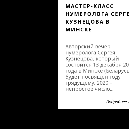
МАСТЕР-КЛАСС
НУМЕРОЛОГА СЕРГ
КУЗНЕЦОВА В
МИНСКЕ
Авторский вечер
нумеролога Сергея
Кузнецова, который
состоится 13 декабря 20
года в Минске (Беларусь
будет посвящен году
грядущему. 2020 –
непростое число...
Подробнее