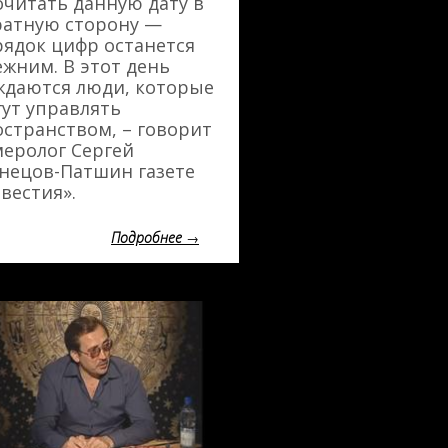
читать данную дату в
ратную сторону —
ядок цифр останется
жним. В этот день
ждаются люди, которые
ут управлять
странством, – говорит
еролог Сергей
нецов-Патшин газете
вестия».
Подробнее