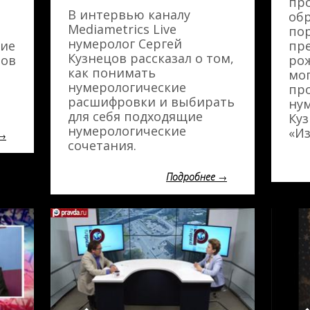
про
В интервью каналу
об
Mediametrics Live
пор
нумеролог Сергей
тие
пре
Кузнецов рассказал о том,
тов
ро
как понимать
мог
нумерологические
про
расшифровки и выбирать
нум
для себя подходящие
Куз
нумерологические
«Из
сочетания.
Подробнее