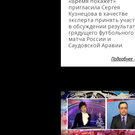
«Время покажет»
пригласила Сергея
Кузнецова в качестве
эксперта принять учас
в обсуждении результа
грядущего футбольного
матча России и
Саудовской Аравии.
Подробнее