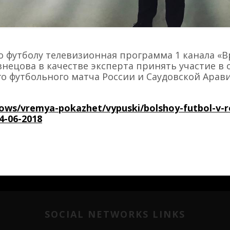
о футболу телевизионная программа 1 канала «
знецова в качестве эксперта принять участие в
о футбольного матча России и Саудовской Арави
hows/vremya-pokazhet/vypuski/bolshoy-futbol-v-r
4-06-2018
SOCIAL NETWORKS LINKS