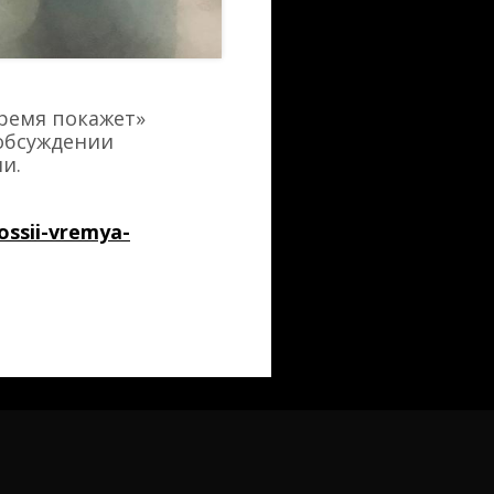
Время покажет»
 обсуждении
и.
ossii-vremya-