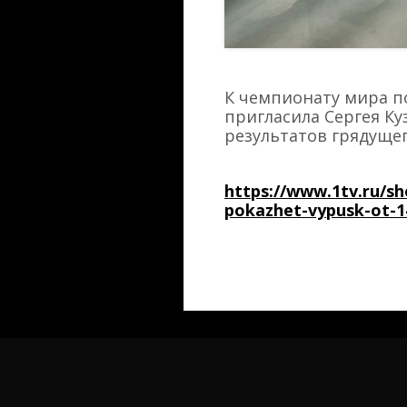
К чемпионату мира п
пригласила Сергея Ку
результатов грядущег
https://www.1tv.ru/s
pokazhet-vypusk-ot-1