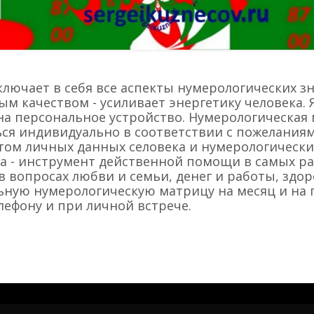
лючает в себя все аспекты нумерологических з
м качеством - усиливает энергетику человека. 
 на персональное устройство. Нумерологическая
ся индивидуально в соответствии с пожеланиям
етом личных данных селовека и нумерологически
ца - инструмент действенной помощи в самых ра
 вопросах любви и семьи, денег и работы, здор
ьную нумерологическую матрицу на месяц и на г
лефону и при личной встрече.