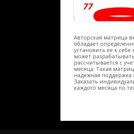
Авторская матрица вк
обладает определенны
установить ее к себе
может разрабатывать
рассчитывается с уч
месяца. Такая матри
надежная поддержка в
Заказать индивидуал
каждого месяца по те