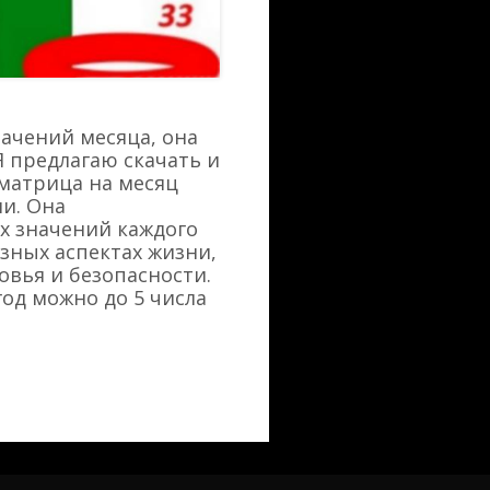
начений месяца, она
Я предлагаю скачать и
 матрица на месяц
и. Она
х значений каждого
зных аспектах жизни,
овья и безопасности.
од можно до 5 числа